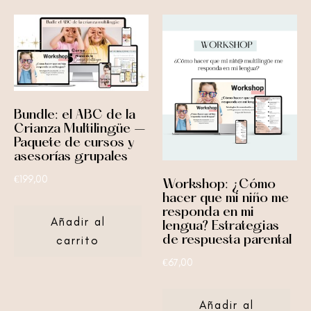
Bundle: el ABC de la
Crianza Multilingüe –
Paquete de cursos y
asesorías grupales
€
199,00
Workshop: ¿Cómo
hacer que mi niño me
responda en mi
Añadir al
lengua? Estrategias
carrito
de respuesta parental
€
67,00
Añadir al