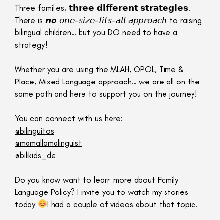
Three families, 𝘁𝗵𝗿𝗲𝗲 𝗱𝗶𝗳𝗳𝗲𝗿𝗲𝗻𝘁 𝘀𝘁𝗿𝗮𝘁𝗲𝗴𝗶𝗲𝘀.
There is 𝙣𝙤 𝘰𝘯𝘦-𝘴𝘪𝘻𝘦-𝘧𝘪𝘵𝘴-𝘢𝘭𝘭 𝘢𝘱𝘱𝘳𝘰𝘢𝘤𝘩 to raising
bilingual children… but you DO need to have a
strategy!
Whether you are using the MLAH, OPOL, Time &
Place, Mixed Language approach… we are all on the
same path and here to support you on the journey!
You can connect with us here:
@bilinguitos
@mamallamalinguist
@bilikids_de
Do you know want to learn more about Family
Language Policy? I invite you to watch my stories
today
I had a couple of videos about that topic.