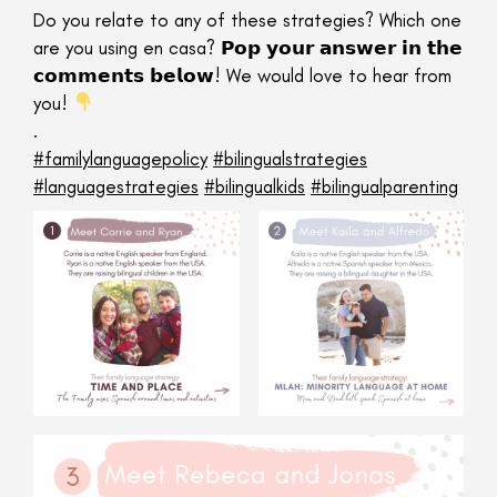
Do you relate to any of these strategies? Which one
are you using en casa? 𝗣𝗼𝗽 𝘆𝗼𝘂𝗿 𝗮𝗻𝘀𝘄𝗲𝗿 𝗶𝗻 𝘁𝗵𝗲
𝗰𝗼𝗺𝗺𝗲𝗻𝘁𝘀 𝗯𝗲𝗹𝗼𝘄! We would love to hear from
you!
.
#familylanguagepolicy
#bilingualstrategies
#languagestrategies
#bilingualkids
#bilingualparenting